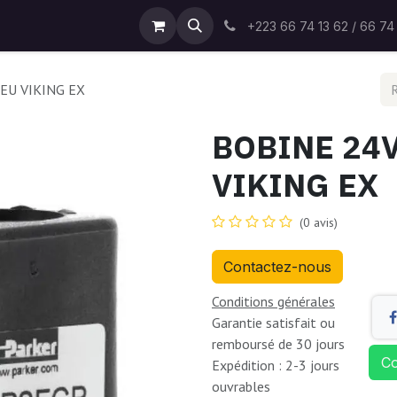
s
Eak Group
Eak Deco
Amss
Contactez-nous
+223 66 74 13 62 / 66 74
EU VIKING EX
BOBINE 24
VIKING EX
(0 avis)
Contactez-nous
Conditions générales
Garantie satisfait ou
remboursé de 30 jours
Co
Expédition : 2-3 jours
ouvrables