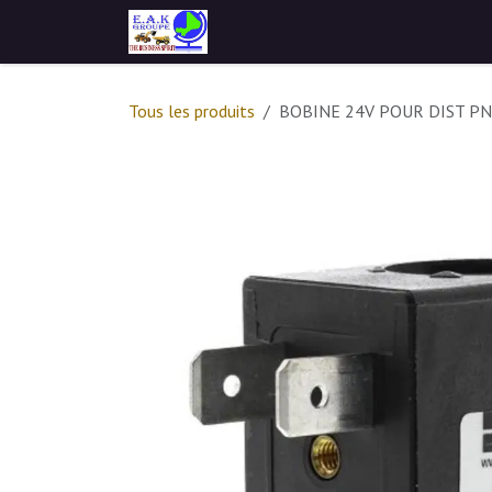
Se rendre au contenu
Accueil
Catalogue
Service
Tous les produits
BOBINE 24V POUR DIST PN